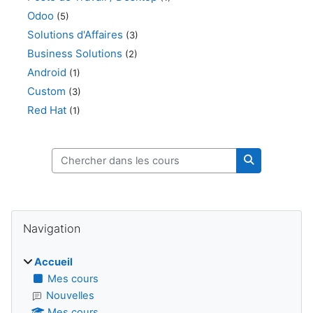
Odoo
(5)
Solutions d'Affaires
(3)
Business Solutions
(2)
Android
(1)
Custom
(3)
Red Hat
(1)
Chercher dans les cours
Chercher dan
Blocs
Passer Navigation
Navigation
Accueil
Mes cours
Nouvelles
Mes cours