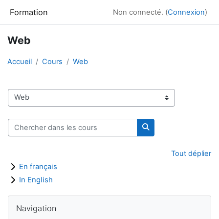
Passer au contenu principal
Formation
Non connecté. (
Connexion
)
Web
Accueil
Cours
Web
Catégories de cours
Chercher dans les cours
Chercher dans les co
Tout déplier
En français
In English
Blocs
Passer Navigation
Navigation