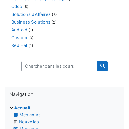
Odoo
(5)
Solutions d'Affaires
(3)
Business Solutions
(2)
Android
(1)
Custom
(3)
Red Hat
(1)
Chercher dans les cours
Chercher dan
Blocs
Passer Navigation
Navigation
Accueil
Mes cours
Nouvelles
Mes cours