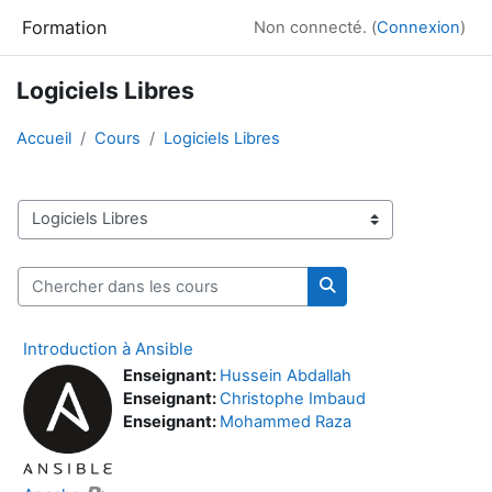
Passer au contenu principal
Formation
Non connecté. (
Connexion
)
Logiciels Libres
Accueil
Cours
Logiciels Libres
Catégories de cours
Chercher dans les cours
Chercher dans les co
Introduction à Ansible
Enseignant:
Hussein Abdallah
Enseignant:
Christophe Imbaud
Enseignant:
Mohammed Raza