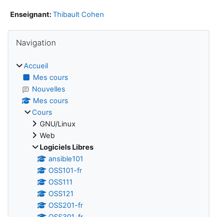
Enseignant:
Thibault Cohen
Blocs
Passer Navigation
Navigation
Accueil
Mes cours
Nouvelles
Mes cours
Cours
GNU/Linux
Web
Logiciels Libres
ansible101
OSS101-fr
OSS111
OSS121
OSS201-fr
OSS301-fr