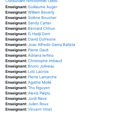
Consultant fonctionnel Odoo
Enseignant:
Guillaume Auger
Enseignant:
William Beverly
Enseignant:
Solène Boucher
Enseignant:
Sandy Carter
Enseignant:
Bernard Chhun
Enseignant:
El Hadji Dem
Enseignant:
David Dufresne
Enseignant:
Joao Alfredo Gama Batista
Enseignant:
Pierre Gault
Enseignant:
Adriana Ierfino
Enseignant:
Christophe Imbaud
Enseignant:
Bruno Joliveau
Enseignant:
Loïc Lacroix
Enseignant:
Pierre Lamarche
Enseignant:
Agathe Mollé
Enseignant:
Tho Nguyen
Enseignant:
Alexis Piéplu
Enseignant:
Jordi Riera
Enseignant:
Julien Roux
Enseignant:
Vincent Vinet