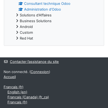
Consultant technique Odoo
Administration d'Odoo
Solutions d'Affaires
Business Solutions
Android
Custom
Red Hat
Blocs supplémentaires
Contacter l’assistance du site
Non connecté. (
Connexion
)
Accueil
Français ‎(fr)‎
English ‎(en)‎
Français (Canada) ‎(fr_ca)‎
Français ‎(fr)‎