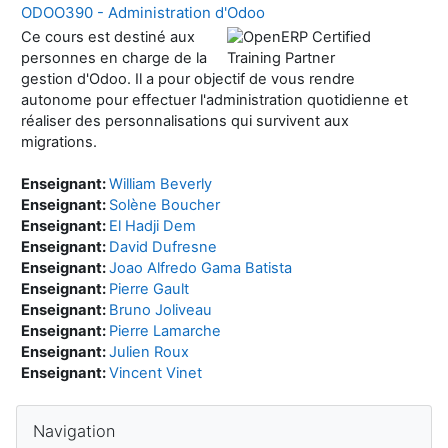
ODOO390 - Administration d'Odoo
Ce cours est destiné aux
personnes en charge de la
gestion d'Odoo. Il a pour objectif de vous rendre
autonome pour effectuer l'administration quotidienne et
réaliser des personnalisations qui survivent aux
migrations.
Enseignant:
William Beverly
Enseignant:
Solène Boucher
Enseignant:
El Hadji Dem
Enseignant:
David Dufresne
Enseignant:
Joao Alfredo Gama Batista
Enseignant:
Pierre Gault
Enseignant:
Bruno Joliveau
Enseignant:
Pierre Lamarche
Enseignant:
Julien Roux
Enseignant:
Vincent Vinet
Blocs
Passer Navigation
Navigation