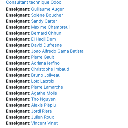
Consultant technique Odoo
Enseignant:
Guillaume Auger
Enseignant:
Solène Boucher
Enseignant:
Sandy Carter
Enseignant:
Maxime Chambreuil
Enseignant:
Bernard Chhun
Enseignant:
El Hadji Dem
Enseignant:
David Dufresne
Enseignant:
Joao Alfredo Gama Batista
Enseignant:
Pierre Gault
Enseignant:
Adriana Ierfino
Enseignant:
Christophe Imbaud
Enseignant:
Bruno Joliveau
Enseignant:
Loïc Lacroix
Enseignant:
Pierre Lamarche
Enseignant:
Agathe Mollé
Enseignant:
Tho Nguyen
Enseignant:
Alexis Piéplu
Enseignant:
Jordi Riera
Enseignant:
Julien Roux
Enseignant:
Vincent Vinet