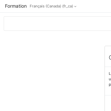
Passer au contenu principal
Formation
Français (Canada) ‎(fr_ca)‎
L
u
p