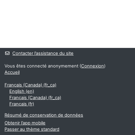
Blocs
Blocs supplémentaires
Contacter l’assistance du site
Vous êtes connecté anonymement (
Connexion
)
Accueil
Français (Canada) ‎(fr_ca)‎
English ‎(en)‎
Français (Canada) ‎(fr_ca)‎
Français ‎(fr)‎
Résumé de conservation de données
Obtenir l’app mobile
Passer au thème standard