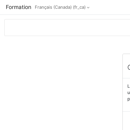
Passer au contenu principal
Formation
Français (Canada) ‎(fr_ca)‎
L
u
p