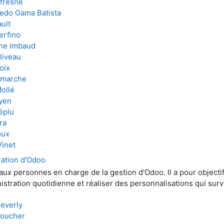
fresne
redo Gama Batista
ult
erfino
he Imbaud
liveau
oix
amarche
ollé
yen
éplu
ra
oux
Vinet
ation d'Odoo
aux personnes en charge de la gestion d'Odoo. Il a pour object
nistration quotidienne et réaliser des personnalisations qui surv
Beverly
Boucher