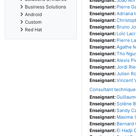
Enseignant:
Joao Alf
Enseignant:
Pierre Ga
Business Solutions
Enseignant:
Adriana I
Android
Enseignant:
Christop
Custom
Enseignant:
Bruno Jo
Red Hat
Enseignant:
Loïc Lacr
Enseignant:
Pierre L
Enseignant:
Agathe M
Enseignant:
Tho Ngu
Enseignant:
Alexis Pi
Enseignant:
Jordi Rie
Enseignant:
Julien R
Enseignant:
Vincent 
Consultant techniqu
Enseignant:
Guillaum
Enseignant:
Solène 
Enseignant:
Sandy Ca
Enseignant:
Maxime 
Enseignant:
Bernard
Enseignant:
El Hadji