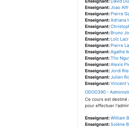
Enseignant:
David Du
Enseignant:
Joao Alf
Enseignant:
Pierre Ga
Enseignant:
Adriana I
Enseignant:
Christop
Enseignant:
Bruno Jo
Enseignant:
Loïc Lacr
Enseignant:
Pierre L
Enseignant:
Agathe M
Enseignant:
Tho Ngu
Enseignant:
Alexis Pi
Enseignant:
Jordi Rie
Enseignant:
Julien R
Enseignant:
Vincent 
ODOO390 - Administr
Ce cours est destiné 
pour effectuer l'admi
Enseignant:
William 
Enseignant:
Solène 