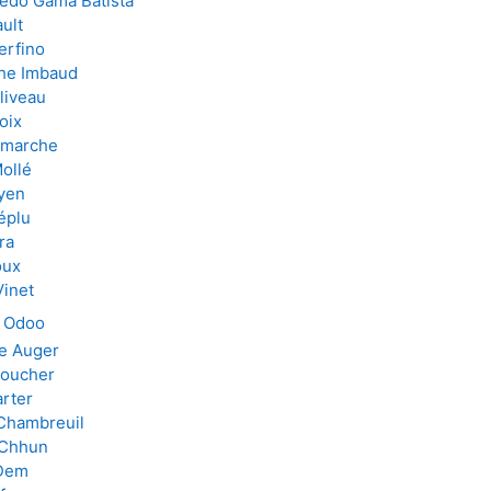
redo Gama Batista
ult
erfino
he Imbaud
liveau
oix
amarche
ollé
yen
éplu
ra
oux
Vinet
e Odoo
e Auger
Boucher
rter
Chambreuil
 Chhun
 Dem