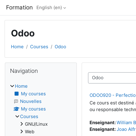
Skip to main content
Formation
English ‎(en)‎
Odoo
Home
Courses
Odoo
Blocks
Skip Navigation
Navigation
Course categories
Home
My courses
ODOO920 - Perfectio
Nouvelles
Ce cours est destiné 
My courses
ou responsable techni
Courses
Enseignant:
William 
GNU/Linux
Enseignant:
Joao Alf
Web