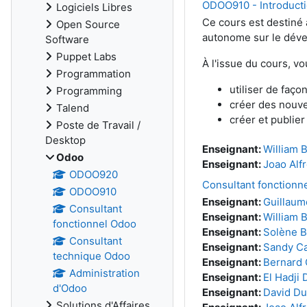
ODOO910 - Introduct
Logiciels Libres
Ce cours est destiné
Open Source
autonome sur le déve
Software
Puppet Labs
À l'issue du cours, vo
Programmation
utiliser de faç
Programming
créer des nouv
Talend
créer et publie
Poste de Travail /
Desktop
Enseignant:
William 
Odoo
Enseignant:
Joao Alf
ODOO920
Consultant fonctionn
ODOO910
Enseignant:
Guillaum
Consultant
Enseignant:
William 
fonctionnel Odoo
Enseignant:
Solène 
Consultant
Enseignant:
Sandy Ca
technique Odoo
Enseignant:
Bernard
Administration
Enseignant:
El Hadji
d'Odoo
Enseignant:
David Du
Solutions d'Affaires