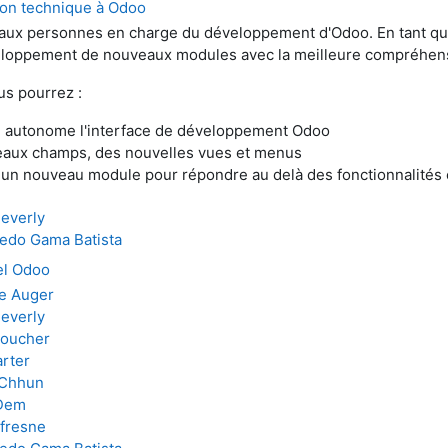
ion technique à Odoo
 aux personnes en charge du développement d'Odoo. En tant que 
loppement de nouveaux modules avec la meilleure compréhensio
us pourrez :
on autonome l'interface de développement Odoo
eaux champs, des nouvelles vues et menus
r un nouveau module pour répondre au delà des fonctionnalités
Beverly
redo Gama Batista
el Odoo
e Auger
Beverly
Boucher
rter
 Chhun
 Dem
fresne