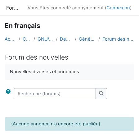
Passer au contenu principal
Formation
Vous êtes connecté anonymement (
Connexion
)
En français
Accueil
Cours
GNU/Linux
Demo-fr
Généralités
Forum des nouvelles
Forum des nouvelles
Conditions d’achèvement
Nouvelles diverses et annonces
Recherche (forums)
Recherche (foru
(Aucune annonce n’a encore été publiée)