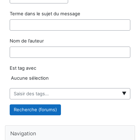
Terme dans le sujet du message
Nom de l’auteur
Est tag avec
Éléments sélectionnés
Aucune sélection
▼
Recherche (forums)
Blocs
Passer Navigation
Navigation