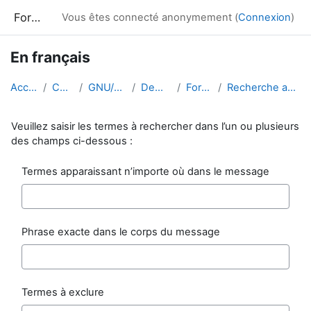
Passer au contenu principal
Formation
Vous êtes connecté anonymement (
Connexion
)
En français
Accueil
Cours
GNU/Linux
Demo-fr
Forums
Recherche avancée
Veuillez saisir les termes à rechercher dans l’un ou plusieurs
des champs ci-dessous :
Termes apparaissant n’importe où dans le message
Phrase exacte dans le corps du message
Termes à exclure