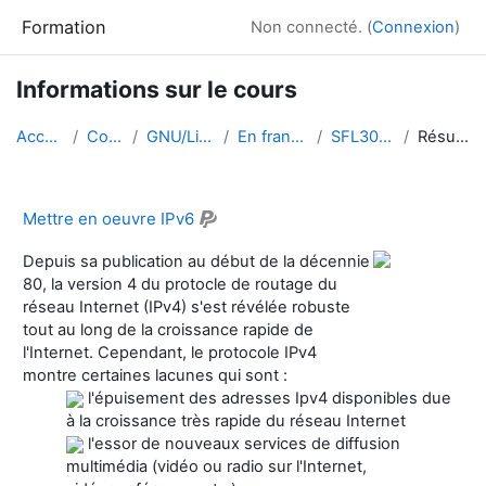
Passer au contenu principal
Formation
Non connecté. (
Connexion
)
Informations sur le cours
Accueil
Cours
GNU/Linux
En français
SFL302-fr
Résumé
Mettre en oeuvre IPv6
Depuis sa publication au début de la décennie
80, la version 4 du protocle de routage du
réseau Internet (IPv4) s'est révélée robuste
tout au long de la croissance rapide de
l'Internet. Cependant, le protocole IPv4
montre certaines lacunes qui sont :
l'épuisement des adresses Ipv4 disponibles due
à la croissance très rapide du réseau Internet
l'essor de nouveaux services de diffusion
multimédia (vidéo ou radio sur l'Internet,