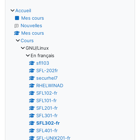
Accueil
Mes cours
Nouvelles
Mes cours
Cours
GNU/Linux
En français
sfl103
SFL-202fr
securhel7
RHELWINAD
SFL102-fr
SFL101-fr
SFL201-fr
SFL301-fr
SFL302-fr
SFL401-fr
SFL-UNIX201-fr