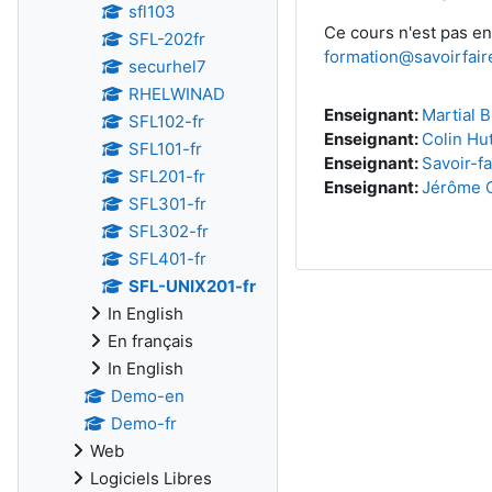
sfl103
Ce cours n'est pas en
SFL-202fr
formation@savoirfair
securhel7
RHELWINAD
Enseignant:
Martial B
SFL102-fr
Enseignant:
Colin Hu
SFL101-fr
Enseignant:
Savoir-fa
SFL201-fr
Enseignant:
Jérôme O
SFL301-fr
SFL302-fr
SFL401-fr
SFL-UNIX201-fr
In English
En français
In English
Demo-en
Demo-fr
Web
Logiciels Libres