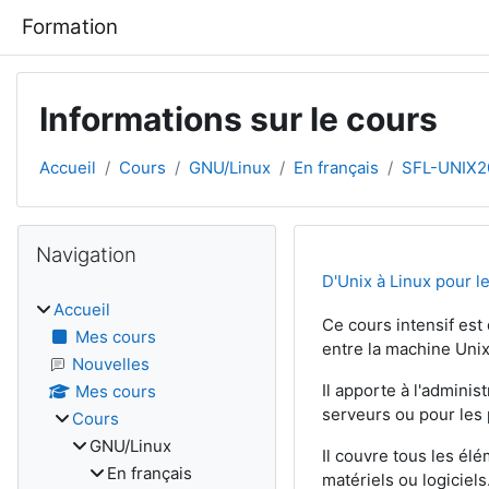
Passer au contenu principal
Formation
Informations sur le cours
Accueil
Cours
GNU/Linux
En français
SFL-UNIX20
Blocs
Passer Navigation
Navigation
D'Unix à Linux pour l
Accueil
Ce cours intensif est
Mes cours
entre la machine Unix
Nouvelles
Il apporte à l'admini
Mes cours
serveurs ou pour les 
Cours
GNU/Linux
Il couvre tous les él
En français
matériels ou logiciels