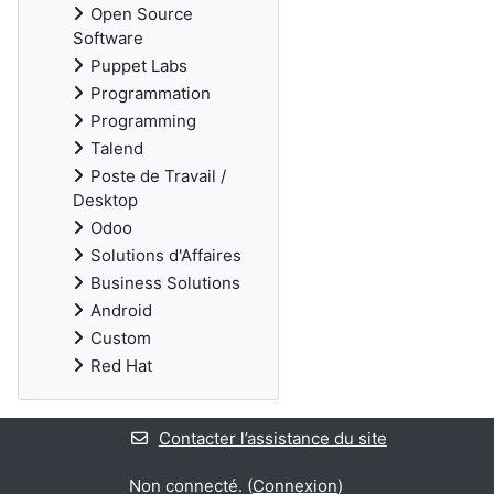
Open Source
Software
Puppet Labs
Programmation
Programming
Talend
Poste de Travail /
Desktop
Odoo
Solutions d'Affaires
Business Solutions
Android
Custom
Red Hat
Contacter l’assistance du site
Non connecté. (
Connexion
)