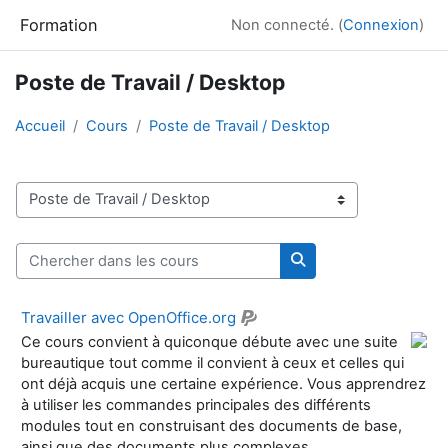
Passer au contenu principal
Formation
Non connecté. (
Connexion
)
Poste de Travail / Desktop
Accueil
Cours
Poste de Travail / Desktop
Catégories de cours
Chercher dans les cours
Chercher dans les co
Travailler avec OpenOffice.org
Ce cours convient à quiconque débute avec une suite
bureautique tout comme il convient à ceux et celles qui
ont déjà acquis une certaine expérience. Vous apprendrez
à utiliser les commandes principales des différents
modules tout en construisant des documents de base,
ainsi que des documents plus complexes.