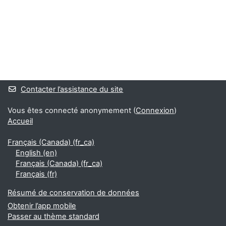
Blocs
Blocs supplémentaires
Contacter l’assistance du site
Vous êtes connecté anonymement (
Connexion
)
Accueil
Français (Canada) ‎(fr_ca)‎
English ‎(en)‎
Français (Canada) ‎(fr_ca)‎
Français ‎(fr)‎
Résumé de conservation de données
Obtenir l’app mobile
Passer au thème standard