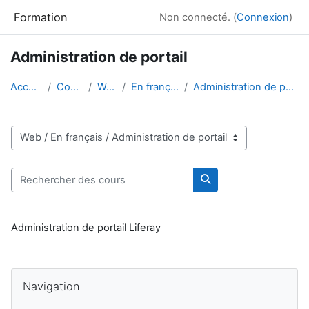
Passer au contenu principal
Formation
Non connecté. (
Connexion
)
Administration de portail
Accueil
Cours
Web
En français
Administration de portail
Catégories de cours
Rechercher des cours
Rechercher des cour
Administration de portail Liferay
Blocs
Passer Navigation
Navigation