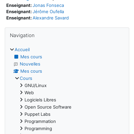
Enseignant:
Jonas Fonseca
Enseignant:
Jérôme Oufella
Enseignant:
Alexandre Savard
Blocs
Passer Navigation
Navigation
Accueil
Mes cours
Nouvelles
Mes cours
Cours
GNU/Linux
Web
Logiciels Libres
Open Source Software
Puppet Labs
Programmation
Programming