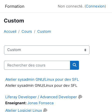
Passer au contenu principal
Formation
Non connecté. (
Connexion
)
Custom
Accueil
Cours
Custom
Catégories de cours
Rechercher des cours
Rechercher des cour
Atelier sysadmin GNU/Linux pour dev SFL
Atelier sysadmin GNU/Linux pour dev SFL
Liferay Developer / Advanced Developer
Enseignant:
Jonas Fonseca
Atelier Logiciel Linux