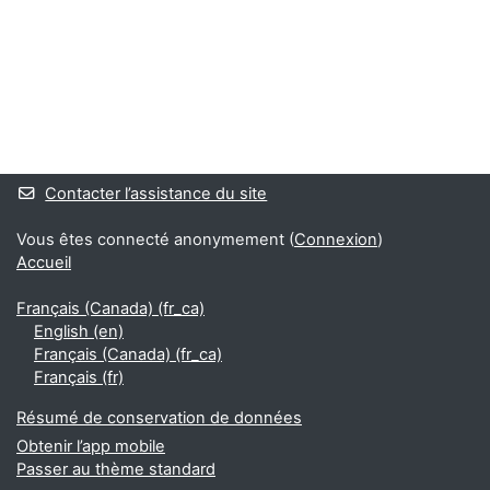
Blocs
Blocs supplémentaires
Contacter l’assistance du site
Vous êtes connecté anonymement (
Connexion
)
Accueil
Français (Canada) ‎(fr_ca)‎
English ‎(en)‎
Français (Canada) ‎(fr_ca)‎
Français ‎(fr)‎
Résumé de conservation de données
Obtenir l’app mobile
Passer au thème standard