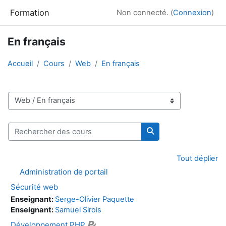
Passer au contenu principal
Formation
Non connecté. (
Connexion
)
En français
Accueil
Cours
Web
En français
Catégories de cours
Rechercher des cours
Rechercher des cour
Tout déplier
Administration de portail
Sécurité web
Enseignant:
Serge-Olivier Paquette
Enseignant:
Samuel Sirois
Développement PHP