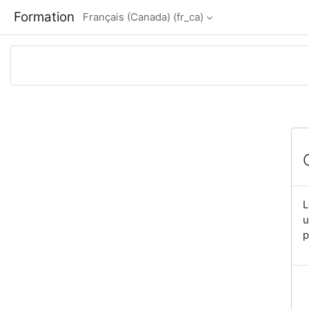
Passer au contenu principal
Formation
Français (Canada) ‎(fr_ca)‎
L
u
p