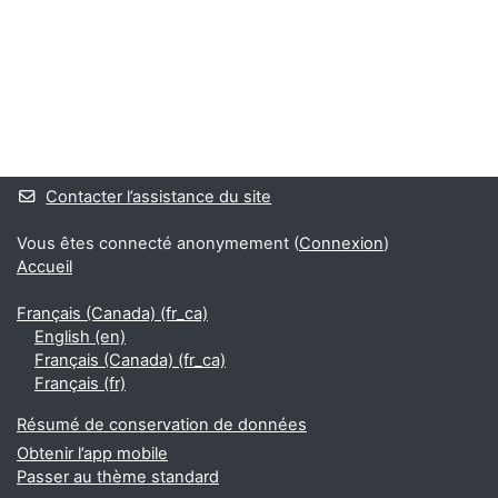
Blocs
Blocs supplémentaires
Contacter l’assistance du site
Vous êtes connecté anonymement (
Connexion
)
Accueil
Français (Canada) ‎(fr_ca)‎
English ‎(en)‎
Français (Canada) ‎(fr_ca)‎
Français ‎(fr)‎
Résumé de conservation de données
Obtenir l’app mobile
Passer au thème standard