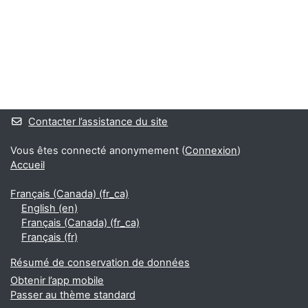
Blocs
Blocs supplémentaires
Contacter l’assistance du site
Vous êtes connecté anonymement (
Connexion
)
Accueil
Français (Canada) ‎(fr_ca)‎
English ‎(en)‎
Français (Canada) ‎(fr_ca)‎
Français ‎(fr)‎
Résumé de conservation de données
Obtenir l’app mobile
Passer au thème standard